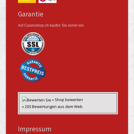
Garantie
Auf Casinoshop.ch kaufen Sie sicher ein.
» Shop bewerten
» 203 Bewertungen aus dem Web
Impressum