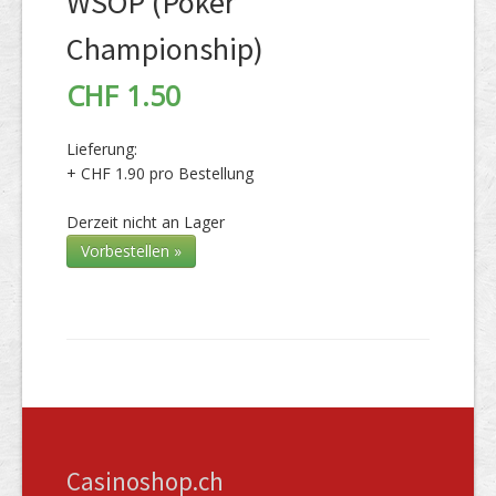
WSOP (Poker
Championship)
CHF 1.50
Lieferung:
+ CHF 1.90 pro Bestellung
Derzeit nicht an Lager
Vorbestellen »
Casinoshop.ch