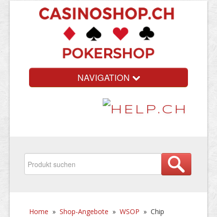
NAVIGATION
Home
»
Shop-Angebote
»
WSOP
»
Chip