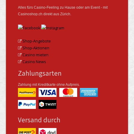
Alles fürs Casino-Feeling zu Hause oder am Event - mit
Casinoshop.ch direkt aus Zürich.
Shop-Angebote
Shop-Aktionen
Casino mieten
Casino News
Zahlungsarten
Zahlung mit Kreditkarte ohne Aufpreis.
Versand durch