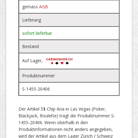
gemäss
AGB
Lieferung
sofort lieferbar
Bestand
Auf Lager,
Produktnummer
S-1455-20406
Der Artikel 5$ Chip Aria in Las Vegas (Poker,
Blackjack, Roulette) trägt die Produktnummer S-
1455-20406. Wenn oberhalb in den
Produktinformationen nicht anders angegeben,
wird der Artikel aus dem Lager Zürich / Schweiz