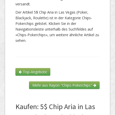
versandt.
Der Artikel 5$ Chip Aria in Las Vegas (Poker,
Blackjack, Roulette) ist in der Kategorie Chips-
Pokerchips gelistet. Klicken Sie in der
Navigationsleiste unterhalb des Suchfeldes auf
«Chips-Pokerchips», um weitere ähnliche Artikel zu
sehen.
Top-Angebote
Mehr aus Rayon "Chips-Pokerchips"
Kaufen: 5$ Chip Aria in Las