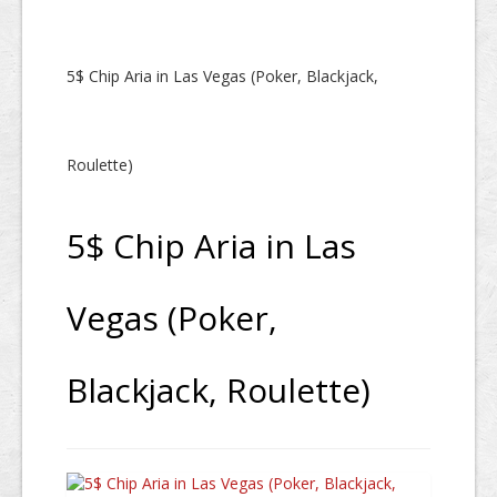
5$ Chip Aria in Las Vegas (Poker, Blackjack,
Roulette)
5$ Chip Aria in Las
Vegas (Poker,
Blackjack, Roulette)