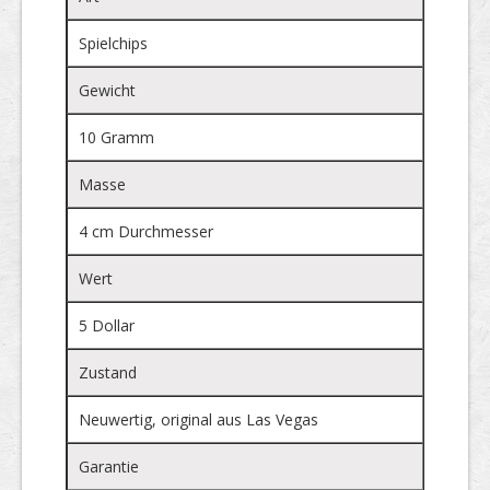
Spielchips
Gewicht
10 Gramm
Masse
4 cm Durchmesser
Wert
5 Dollar
Zustand
Neuwertig, original aus Las Vegas
Garantie