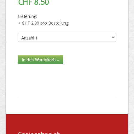
CHF 8.50
Lieferung:
+ CHF 2.90 pro Bestellung