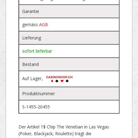
Garantie
gemäss
AGB
Lieferung
sofort lieferbar
Bestand
Auf Lager,
Produktnummer
S-1455-20455
Der Artikel 1$ Chip The Venetian in Las Vegas
(Poker, Blackjack, Roulette) trägt die