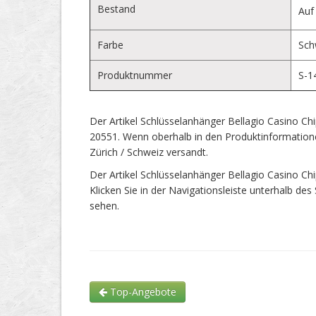
Bestand
Auf
Farbe
Sch
Produktnummer
S-1
Der Artikel Schlüsselanhänger Bellagio Casino C
20551. Wenn oberhalb in den Produktinformatione
Zürich / Schweiz versandt.
Der Artikel Schlüsselanhänger Bellagio Casino Chi
Klicken Sie in der Navigationsleiste unterhalb des
sehen.
Top-Angebote