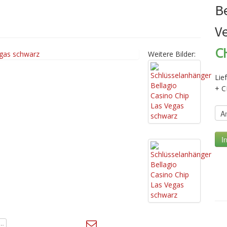
B
V
C
Weitere Bilder:
Lie
+ C