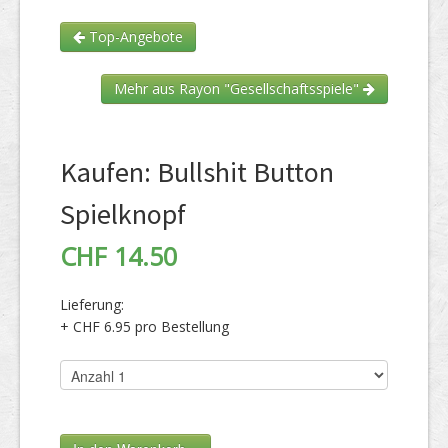
Top-Angebote
Mehr aus Rayon "Gesellschaftsspiele"
Kaufen: Bullshit Button
Spielknopf
CHF 14.50
Lieferung:
+ CHF 6.95 pro Bestellung