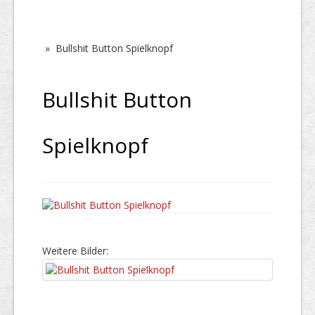
»
Bullshit Button Spielknopf
Bullshit Button
Spielknopf
Weitere Bilder: