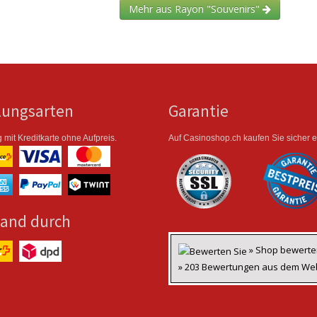
Mehr aus Rayon "Souvenirs"
lungsarten
Garantie
 mit Kreditkarte ohne Aufpreis.
Auf Casinoshop.ch kaufen Sie sicher e
sand durch
» Shop bewert
» 203 Bewertungen aus dem We