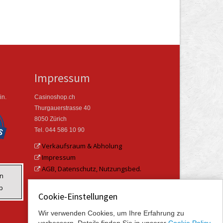
Impressum
in.
Casinoshop.ch
Thurgauerstrasse 40
8050 Zürich
Tel. 044 586 10 90
Verkaufsraum & Abholung
Impressum
AGB, Datenschutz, Nutzungsbed.
en
b
Cookie-Einstellungen
Wir verwenden Cookies, um Ihre Erfahrung zu