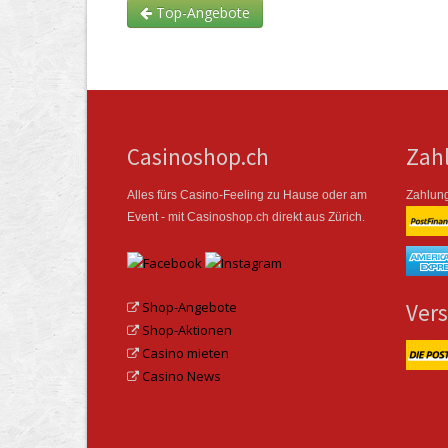
Top-Angebote
Casinoshop.ch
Zah
Alles fürs Casino-Feeling zu Hause oder am
Zahlung
Event - mit Casinoshop.ch direkt aus Zürich.
Shop-Angebote
Ver
Shop-Aktionen
Casino mieten
Casino News