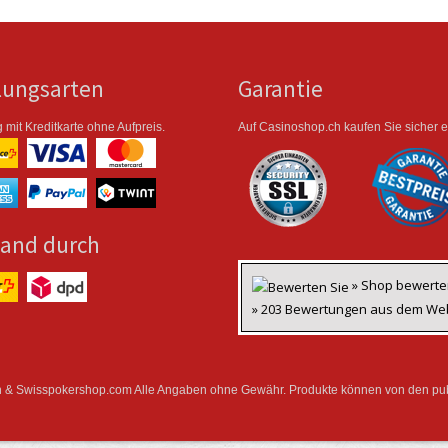
lungsarten
Garantie
 mit Kreditkarte ohne Aufpreis.
Auf Casinoshop.ch kaufen Sie sicher e
sand durch
» Shop bewert
» 203 Bewertungen aus dem We
& Swisspokershop.com Alle Angaben ohne Gewähr. Produkte können von den publ