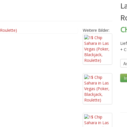
La
R
C
Weitere Bilder:
Lie
+ C