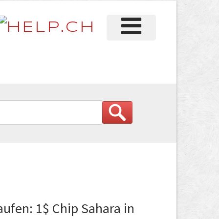
aufen: 1$ Chip Sahara in