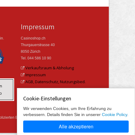
Impressum
in.
Casinoshop.ch
Thurgauerstrasse 40
8050 Zürich
Tel. 044 586 10 90
Verkaufsraum & Abholung
Impressum
AGB, Datenschutz, Nutzungsbed.
en
b
Cookie-Einstellungen
Wir verwenden Cookies, um Ihre Erfahrung zu
verbessern. Details finden Sie in unserer
Cookie Policy
.
izierten Bildern abweichen.
Alle akzeptieren