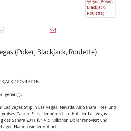
Vegas (Poker, Blackjack, Roulette)
.
LACKJACK / ROULETTE.
d gereinigt.
m Las Vegas Strip in Las Vegas, Nevada. Als Sahara Hotel und
großes Casino. Es ist der nördlichste Halt der Las Vegas
 des Sahara 2011 für 415 Millionen Dollar renoviert und
etzigen Namen wiedereröffnet.