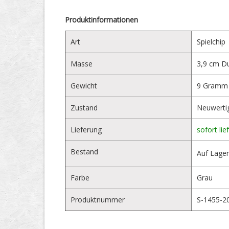
Produktinformationen
Art
Spielchip
Masse
3,9 cm D
Gewicht
9 Gramm
Zustand
Neuwertig
Lieferung
sofort lie
Bestand
Auf Lage
Farbe
Grau
Produktnummer
S-1455-2