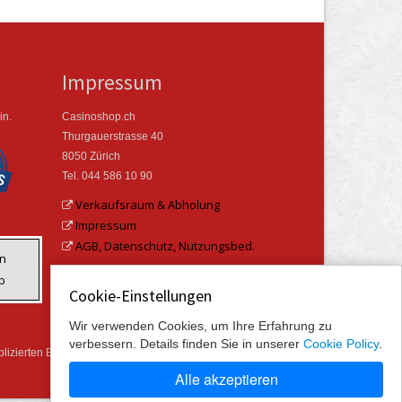
Impressum
in.
Casinoshop.ch
Thurgauerstrasse 40
8050 Zürich
Tel. 044 586 10 90
Verkaufsraum & Abholung
Impressum
AGB, Datenschutz, Nutzungsbed.
en
b
Cookie-Einstellungen
Wir verwenden Cookies, um Ihre Erfahrung zu
verbessern. Details finden Sie in unserer
Cookie Policy
.
izierten Bildern abweichen.
Alle akzeptieren