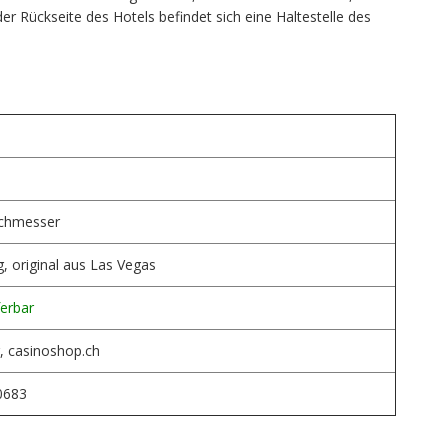
er Rückseite des Hotels befindet sich eine Haltestelle des
chmesser
, original aus Las Vegas
ferbar
, casinoshop.ch
0683