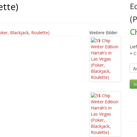
ette)
Ed
(P
C
Weitere Bilder:
Lie
+ C