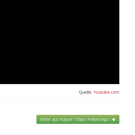
Quelle:
Youtube.com
Mehr aus Rayon "Chips-Pokerchips"