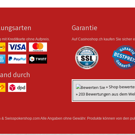
lungsarten
Garantie
 mit Kreditkarte ohne Aufpreis.
Auf Casinoshop.ch kaufen Sie sicher e
sand durch
» Shop bewert
» 203 Bewertungen aus dem We
& Swisspokershop.com Alle Angaben ohne Gewähr. Produkte können von den publ