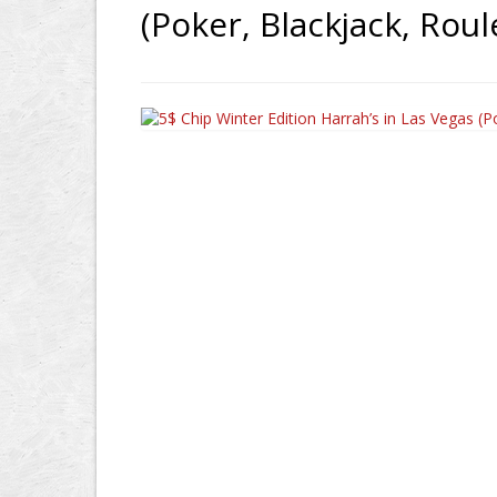
(Poker, Blackjack, Roul