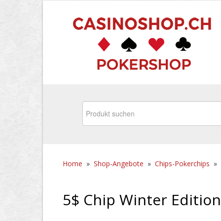
Home
»
Shop-Angebote
»
Chips-Pokerchips
»
5$ Chip Winter Edition