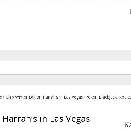
5$ Chip Winter Edition Harrah’s in Las Vegas (Poker, Blackjack, Roulet
 Harrah’s in Las Vegas
K