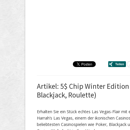
Artikel: 5$ Chip Winter Edition
Blackjack, Roulette)
Erhalten Sie ein Stück echtes Las Vegas-Flair mit
Harrah’s Las Vegas, einem der ikonischen Casinos
beliebtesten Casinospielen wie Poker, Blackjack 