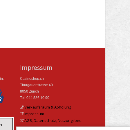
Impressum
in.
Casinoshop.ch
Thurgauerstrasse 40
8050 Zürich
Tel. 044 586 10 90
Verkaufsraum & Abholung
Impressum
AGB, Datenschutz, Nutzungsbed.
en