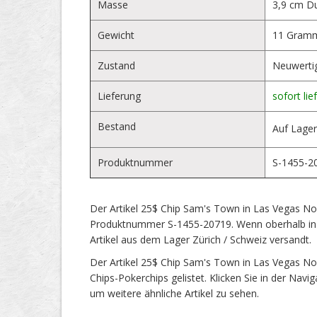
Masse
3,9 cm D
Gewicht
11 Gram
Zustand
Neuwertig
Lieferung
sofort lie
Bestand
Auf Lage
Produktnummer
S-1455-2
Der Artikel 25$ Chip Sam's Town in Las Vegas No 
Produktnummer S-1455-20719. Wenn oberhalb in 
Artikel aus dem Lager Zürich / Schweiz versandt.
Der Artikel 25$ Chip Sam's Town in Las Vegas No C
Chips-Pokerchips gelistet. Klicken Sie in der Navi
um weitere ähnliche Artikel zu sehen.