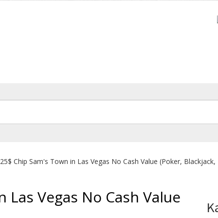
25$ Chip Sam's Town in Las Vegas No Cash Value (Poker, Blackjack, 
n Las Vegas No Cash Value
K