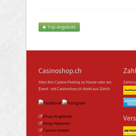
Top-Angebote
Casinoshop.ch
Zah
Alles fürs Casino-Feeling zu Hause oder am
Zahlung
Event - mit Casinoshop.ch direkt aus Zürich.
Shop-Angebote
Ver
Shop-Aktionen
Casino mieten