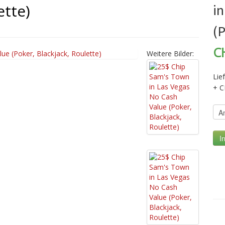
ette)
i
(P
C
Weitere Bilder:
Lie
+ C