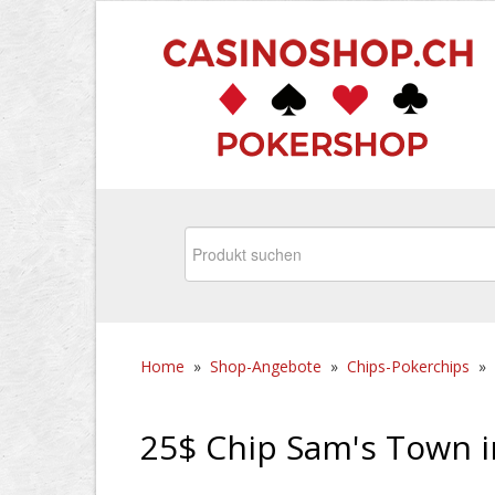
Home
»
Shop-Angebote
»
Chips-Pokerchips
»
25$ Chip Sam's Town i