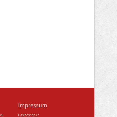
Impressum
in.
Casinoshop.ch