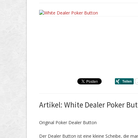
Artikel: White Dealer Poker Bu
Original Poker Dealer Button
Der Dealer Button ist eine kleine Scheibe, die ma