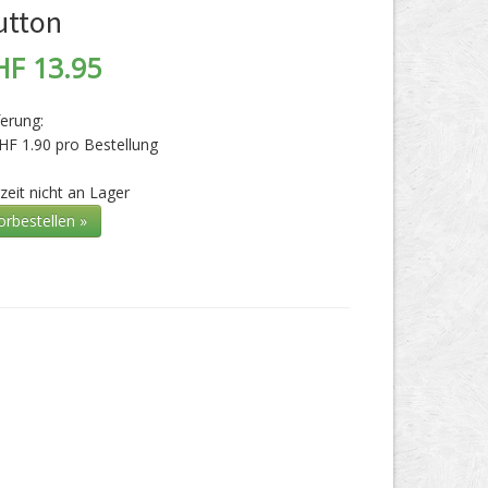
utton
HF 13.95
ferung:
HF 1.90 pro Bestellung
zeit nicht an Lager
orbestellen »