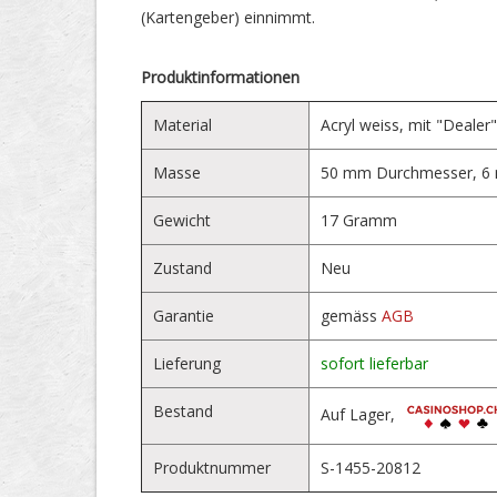
(Kartengeber) einnimmt.
Produktinformationen
Material
Acryl weiss, mit "Dealer"
Masse
50 mm Durchmesser, 6 
Gewicht
17 Gramm
Zustand
Neu
Garantie
gemäss
AGB
Lieferung
sofort lieferbar
Bestand
Auf Lager,
Produktnummer
S-1455-20812