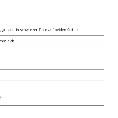
, graviert in schwarzer Tinte auf beiden Seiten
mm dick