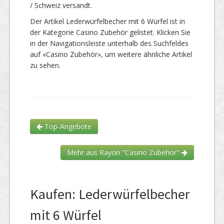
/ Schweiz versandt.
Der Artikel Lederwürfelbecher mit 6 Würfel ist in
der Kategorie Casino Zubehör gelistet. Klicken Sie
in der Navigationsleiste unterhalb des Suchfeldes
auf «Casino Zubehör», um weitere ähnliche Artikel
zu sehen.
Top-Angebote
Mehr aus Rayon "Casino Zubehör"
Kaufen: Lederwürfelbecher
mit 6 Würfel