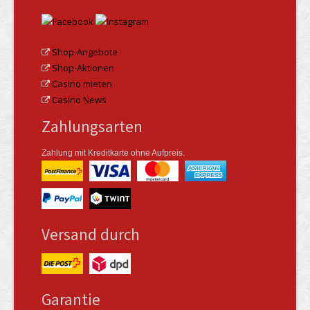
Shop-Angebote
Shop-Aktionen
Casino mieten
Casino News
Zahlungsarten
Zahlung mit Kreditkarte ohne Aufpreis.
Versand durch
Garantie