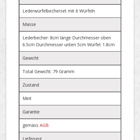
Lederwürfelbecherset mit 6 Würfeln
Masse
Lederbecher: 8cm länge Durchmesser oben
6.5cm Durchmesser unten 5cm Würfel: 1.8cm
Gewicht
Total Gewicht: 79 Gramm
Zustand
Mint
Garantie
gemäss
AGB
Lieferung