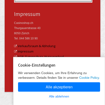
Impressum
Casinoshop.ch
Thurgauerstrasse 40
8050 Zürich
Tel. 044 586 10 90
Verkaufsraum & Abholung
Impressum
AGB, Datenschutz, Nutzungsbed.
Cookie-Einstellungen
© 2004-2026 Casinoshop.ch & Swisspokershop.com Alle
Wir verwenden Cookies, um Ihre Erfahrung zu
Angaben ohne Gewähr. Produkte können von den
verbessern. Details finden Sie in unserer
Cookie Policy
.
publizierten Bildern abweichen.
Alle akzeptieren
Alle ablehnen