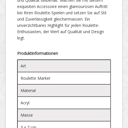
und Qualität beibehält. Machen Sie mit diesem
exquisiten Accessoire einen glamourösen Auftritt
bei Ihren Roulette-Spielen und setzen Sie auf Stil
und Zuverlässigkeit gleichermassen. Ein
unverzichtbares Highlight für jeden Roulette-
Enthusiasten, der Wert auf Qualität und Design
legt.
Produktinformationen
Art
Roulette Marker
Material
Acryl
Masse
3 x 7 cm