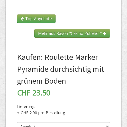
Top-Angebote
Mehr aus Rayon "Casino Zubehör"
Kaufen: Roulette Marker
Pyramide durchsichtig mit
grünem Boden
CHF 23.50
Lieferung:
+ CHF 2.90 pro Bestellung