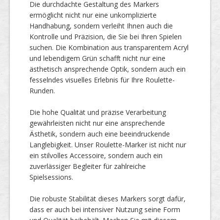
Die durchdachte Gestaltung des Markers
ermöglicht nicht nur eine unkomplizierte
Handhabung, sondern verleiht Ihnen auch die
Kontrolle und Präzision, die Sie bei Ihren Spielen
suchen. Die Kombination aus transparentem Acryl
und lebendigem Grün schafft nicht nur eine
ästhetisch ansprechende Optik, sondern auch ein
fesselndes visuelles Erlebnis für Ihre Roulette-
Runden.
Die hohe Qualität und präzise Verarbeitung
gewährleisten nicht nur eine ansprechende
Ästhetik, sondern auch eine beeindruckende
Langlebigkeit. Unser Roulette-Marker ist nicht nur
ein stilvolles Accessoire, sondern auch ein
zuverlässiger Begleiter für zahlreiche
Spielsessions.
Die robuste Stabilität dieses Markers sorgt dafür,
dass er auch bei intensiver Nutzung seine Form