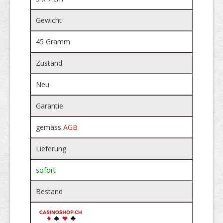
Gewicht
45 Gramm
Zustand
Neu
Garantie
gemäss
AGB
Lieferung
sofort
Bestand