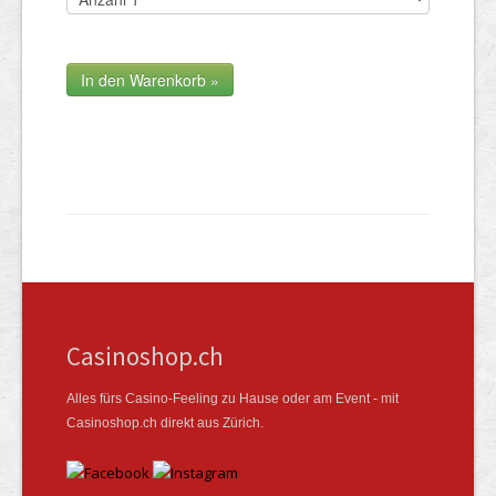
Casinoshop.ch
Alles fürs Casino-Feeling zu Hause oder am Event - mit
Casinoshop.ch direkt aus Zürich.