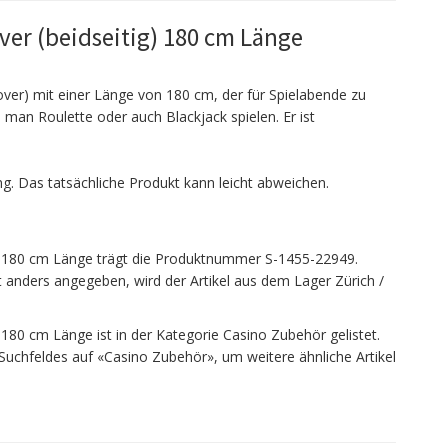
over (beidseitig) 180 cm Länge
ver) mit einer Länge von 180 cm, der für Spielabende zu
 man Roulette oder auch Blackjack spielen. Er ist
ng. Das tatsächliche Produkt kann leicht abweichen.
ig) 180 cm Länge trägt die Produktnummer S-1455-22949.
 anders angegeben, wird der Artikel aus dem Lager Zürich /
) 180 cm Länge ist in der Kategorie Casino Zubehör gelistet.
s Suchfeldes auf «Casino Zubehör», um weitere ähnliche Artikel