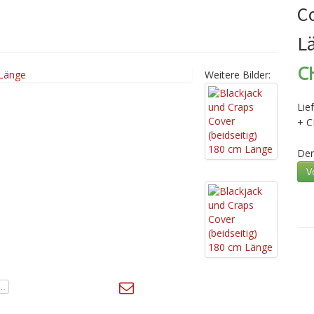
Co
L
C
Weitere Bilder:
Lie
+ C
Der
V