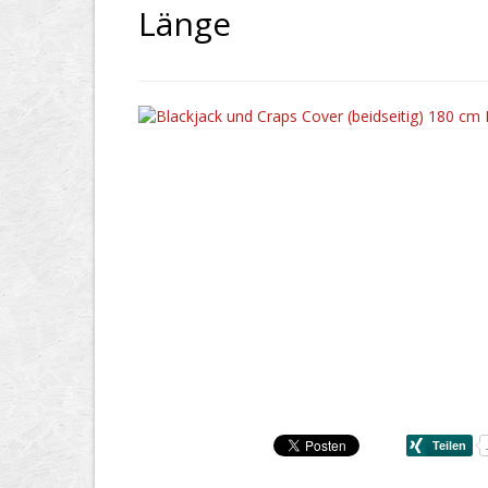
Länge