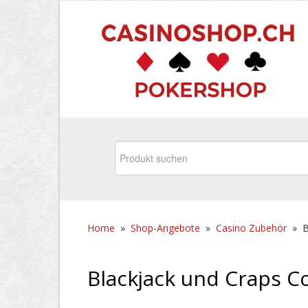
Home
»
Shop-Angebote
»
Casino Zubehör
»
B
Blackjack und Craps Co