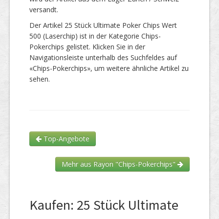
versandt.
Der Artikel 25 Stück Ultimate Poker Chips Wert
500 (Laserchip) ist in der Kategorie Chips-
Pokerchips gelistet. Klicken Sie in der
Navigationsleiste unterhalb des Suchfeldes auf
«Chips-Pokerchips», um weitere ähnliche Artikel zu
sehen.
Top-Angebote
Mehr aus Rayon "Chips-Pokerchips"
Kaufen: 25 Stück Ultimate