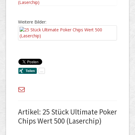
Weitere Bilder:
Artikel: 25 Stück Ultimate Poker
Chips Wert 500 (Laserchip)