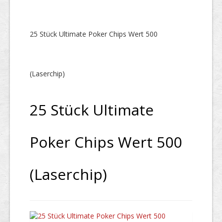
25 Stück Ultimate Poker Chips Wert 500
(Laserchip)
25 Stück Ultimate
Poker Chips Wert 500
(Laserchip)