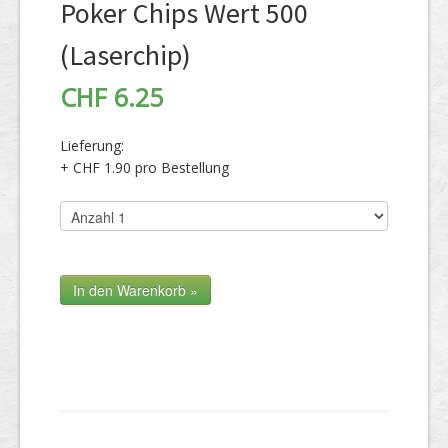
Poker Chips Wert 500
(Laserchip)
CHF 6.25
Lieferung:
+ CHF 1.90 pro Bestellung