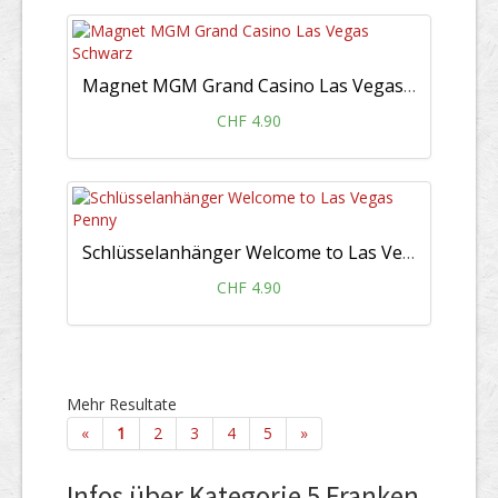
Magnet MGM Grand Casino Las Vegas Schwarz
CHF 4.90
Schlüsselanhänger Welcome to Las Vegas Penny
CHF 4.90
Mehr Resultate
«
1
2
3
4
5
»
Infos über Kategorie 5 Franken