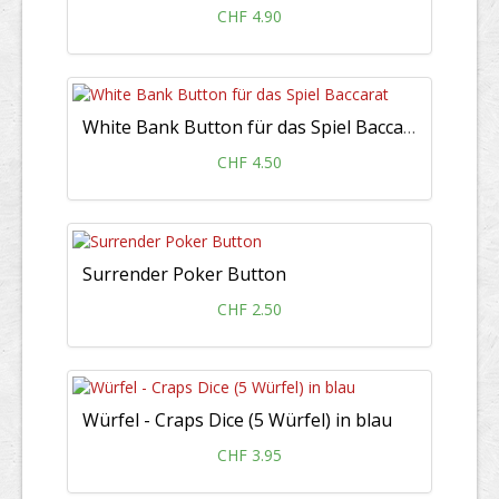
CHF 4.90
White Bank Button für das Spiel Baccarat
CHF 4.50
Surrender Poker Button
CHF 2.50
Würfel - Craps Dice (5 Würfel) in blau
CHF 3.95