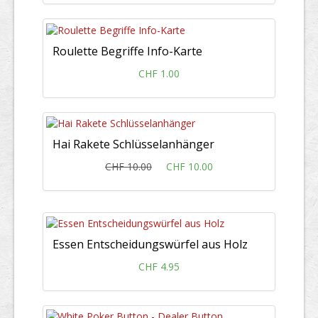
Roulette Begriffe Info-Karte
CHF 1.00
Hai Rakete Schlüsselanhänger
CHF 10.00
CHF 10.00
Essen Entscheidungswürfel aus Holz
CHF 4.95