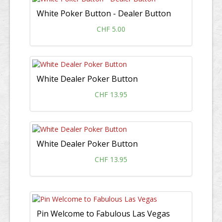
White Poker Button - Dealer Button
CHF 5.00
White Dealer Poker Button
CHF 13.95
White Dealer Poker Button
CHF 13.95
Pin Welcome to Fabulous Las Vegas