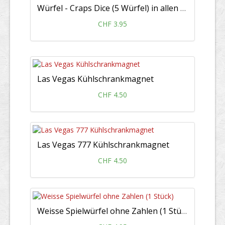
Würfel - Craps Dice (5 Würfel) in allen Farben
CHF 3.95
Las Vegas Kühlschrankmagnet
CHF 4.50
Las Vegas 777 Kühlschrankmagnet
CHF 4.50
Weisse Spielwürfel ohne Zahlen (1 Stück)