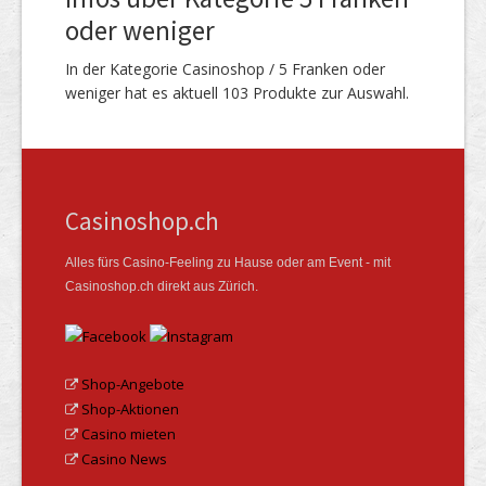
oder weniger
In der Kategorie Casinoshop / 5 Franken oder
weniger hat es aktuell 103 Produkte zur Auswahl.
Casinoshop.ch
Alles fürs Casino-Feeling zu Hause oder am Event - mit
Casinoshop.ch direkt aus Zürich.
Shop-Angebote
Shop-Aktionen
Casino mieten
Casino News