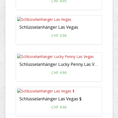
CHF 4.95
Schlüsselanhänger Las Vegas
CHF 3.90
Schlüsselanhänger Lucky Penny Las Vegas
CHF 4.90
Schlüsselanhänger Las Vegas $
CHF 4.90