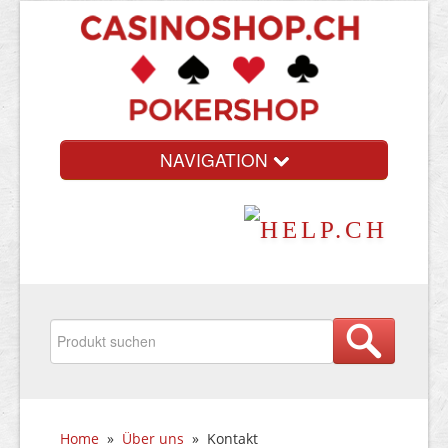
NAVIGATION
Home
»
Über uns
»
Kontakt