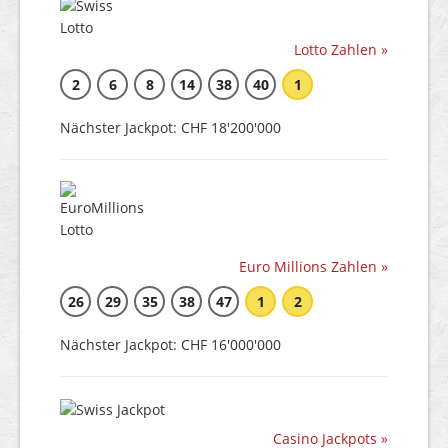
Lotto Zahlen »
2
6
8
14
38
40
1
Nächster Jackpot: CHF 18'200'000
Euro Millions Zahlen »
26
29
35
38
47
1
2
Nächster Jackpot: CHF 16'000'000
Casino Jackpots »