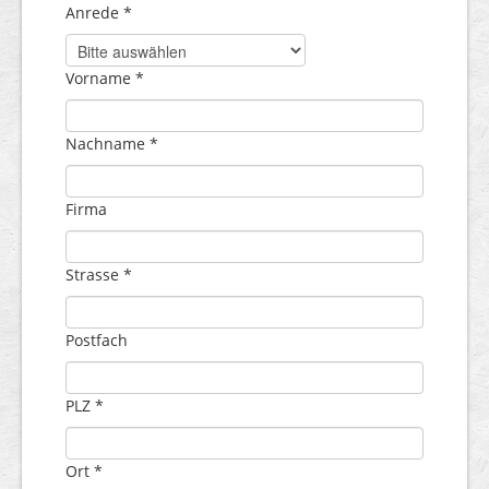
Anrede *
Vorname *
Nachname *
Firma
Strasse *
Postfach
PLZ *
Ort *