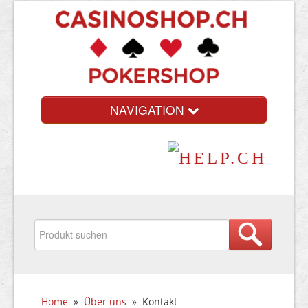
NAVIGATION
Home
»
Über uns
»
Kontakt