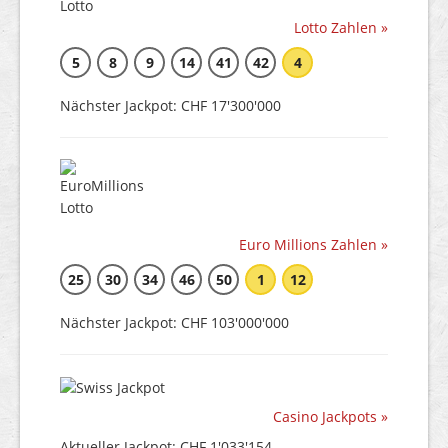
Lotto Zahlen »
5
8
9
14
41
42
4
Nächster Jackpot: CHF 17'300'000
Euro Millions Zahlen »
25
30
34
46
50
1
12
Nächster Jackpot: CHF 103'000'000
Casino Jackpots »
Aktueller Jackpot: CHF 1'033'154