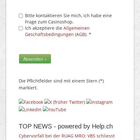
Bitte kontaktieren Sie mich, ich habe eine
Frage zum Casinoshop.
Ich akzeptiere die
Allgemeinen
Geschäftsbedingungen (AGB)
. *
Die Pflichtfelder sind mit einem Stern (*)
markiert.
TOP NEWS -
powered by Help.ch
Cybervorfall bei der RUAG MRO: VBS schliesst