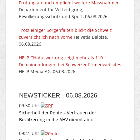
Prüfung ab und empfiehlt weitere Massnahmen
Departement für Verteidigung,
Bevölkerungsschutz und Sport, 06.08.2026
Trotz einiger Sorgenfalten blickt die Schweiz
zuversichtlich nach vorne
Helvetia Baloise,
06.08.2026
HELP.CH-Auswertung zeigt mehr als 110
Domainendungen bei Schweizer Firmenwebsites
HELP Media AG, 06.08.2026
NEWSTICKER -
06.08.2026
09:50 Uhr
Sicherheit der Rente – Vertrauen der
Bevölkerung in die AHV nimmt ab »
09:41 Uhr