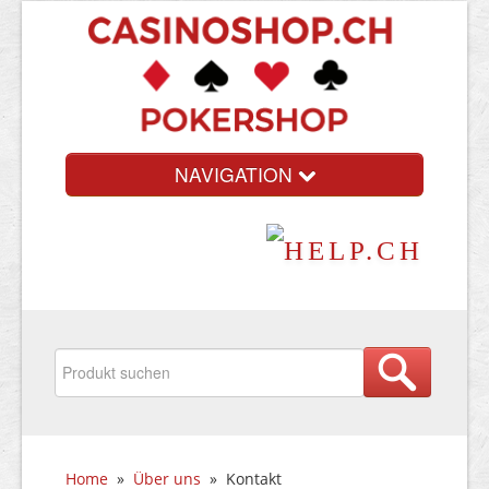
NAVIGATION
Home
»
Über uns
»
Kontakt