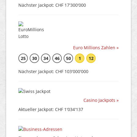
Nächster Jackpot: CHF 17'300'000
Euro Millions Zahlen »
25
30
34
46
50
1
12
Nächster Jackpot: CHF 103'000'000
Casino Jackpots »
Aktueller Jackpot: CHF 1'034'137