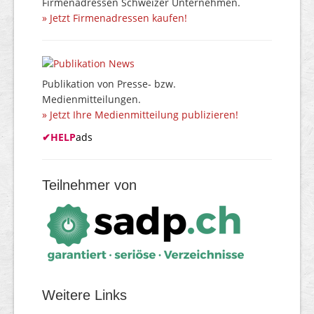
Firmenadressen Schweizer Unternehmen.
» Jetzt Firmenadressen kaufen!
Publikation von Presse- bzw.
Medienmitteilungen.
» Jetzt Ihre Medienmitteilung publizieren!
✔
HELP
ads
Teilnehmer von
Weitere Links