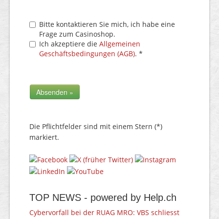
Bitte kontaktieren Sie mich, ich habe eine
Frage zum Casinoshop.
Ich akzeptiere die
Allgemeinen
Geschäftsbedingungen (AGB)
. *
Die Pflichtfelder sind mit einem Stern (*)
markiert.
TOP NEWS -
powered by Help.ch
Cybervorfall bei der RUAG MRO: VBS schliesst