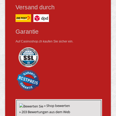
Versand durch
Garantie
Auf Casinoshop.ch kaufen Sie sicher ein.
» Shop bewerten
» 203 Bewertungen aus dem Web