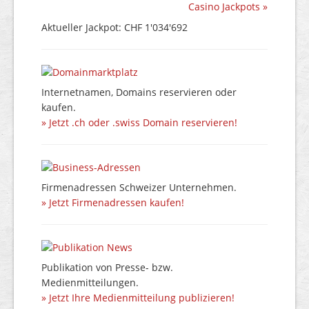
Casino Jackpots »
Aktueller Jackpot: CHF 1'034'692
Internetnamen, Domains reservieren oder
kaufen.
» Jetzt .ch oder .swiss Domain reservieren!
Firmenadressen Schweizer Unternehmen.
» Jetzt Firmenadressen kaufen!
Publikation von Presse- bzw.
Medienmitteilungen.
» Jetzt Ihre Medienmitteilung publizieren!