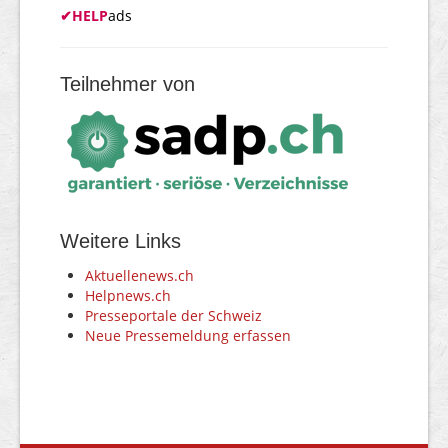
✔
HELP
ads
Teilnehmer von
Weitere Links
Aktuellenews.ch
Helpnews.ch
Presseportale der Schweiz
Neue Pressemeldung erfassen