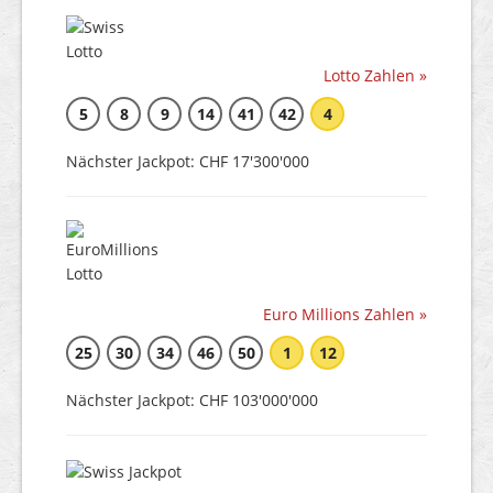
Lotto Zahlen »
5
8
9
14
41
42
4
Nächster Jackpot: CHF 17'300'000
Euro Millions Zahlen »
25
30
34
46
50
1
12
Nächster Jackpot: CHF 103'000'000