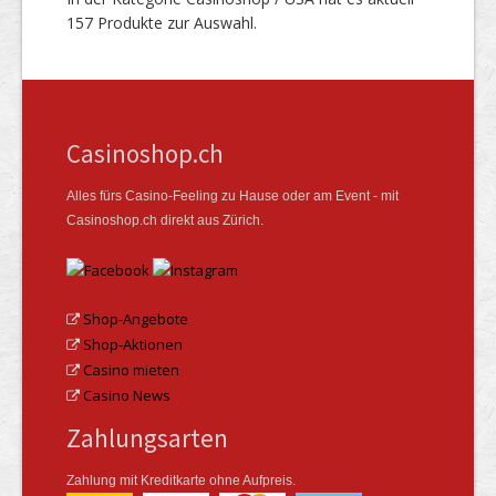
157 Produkte zur Auswahl.
Casinoshop.ch
Alles fürs Casino-Feeling zu Hause oder am Event - mit
Casinoshop.ch direkt aus Zürich.
Shop-Angebote
Shop-Aktionen
Casino mieten
Casino News
Zahlungsarten
Zahlung mit Kreditkarte ohne Aufpreis.