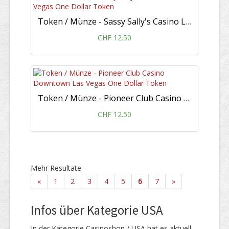
Token / Münze - Sassy Sally's Casino Las Vegas One Dollar Token
CHF 12.50
Token / Münze - Pioneer Club Casino Downtown Las Vegas One Dollar Token
CHF 12.50
Mehr Resultate
«
1
2
3
4
5
6
7
»
Infos über Kategorie USA
In der Kategorie Casinoshop / USA hat es aktuell