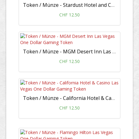
Token / Münze - Stardust Hotel and Casino Las Vegas One Dollar Gaming Token
CHF 12.50
Token / Münze - MGM Desert Inn Las Vegas One Dollar Gaming Token
CHF 12.50
Token / Münze - California Hotel & Casino Las Vegas One Dollar Gaming Token
CHF 12.50