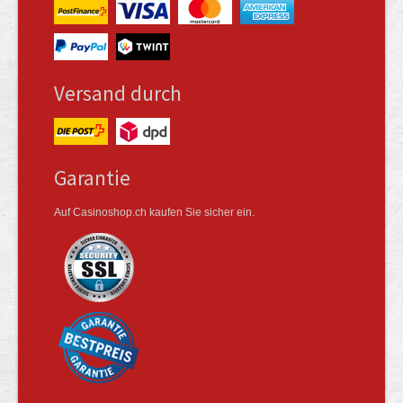
Versand durch
Garantie
Auf Casinoshop.ch kaufen Sie sicher ein.