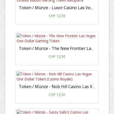
Token / Münze - Luxor Casino Las Vegas Limited Edition Gaming Token Kleopatra
CHF 12.50
Token / Münze - The New Frontier Las Vegas One Dollar Gaming Token
CHF 12.50
Token / Münze - Nob Hill Casino Las Vegas One Dollar Token (Casino Royale)
CHF 12.50