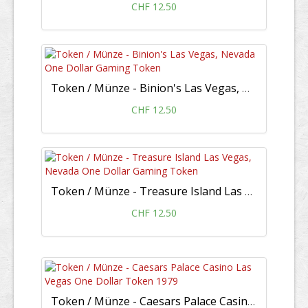
CHF 12.50
Token / Münze - Binion's Las Vegas, Nevada One Dollar Gaming Token
CHF 12.50
Token / Münze - Treasure Island Las Vegas, Nevada One Dollar Gaming Token
CHF 12.50
Token / Münze - Caesars Palace Casino Las Vegas One Dollar Token 1979