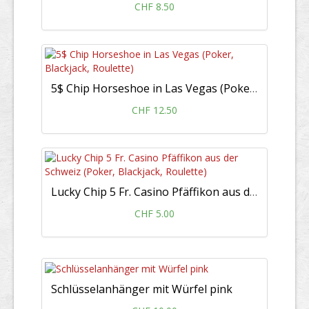
CHF 8.50
5$ Chip Horseshoe in Las Vegas (Poker, Blackjack, Roulette)
CHF 12.50
Lucky Chip 5 Fr. Casino Pfäffikon aus der Schweiz (Poker, Blackjack, Roulette)
CHF 5.00
Schlüsselanhänger mit Würfel pink