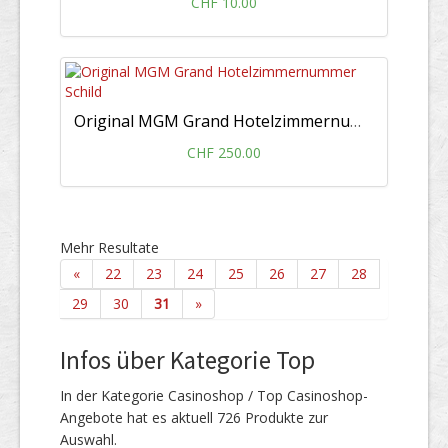
CHF 10.00
Original MGM Grand Hotelzimmernummer Schild
CHF 250.00
Mehr Resultate
«
22
23
24
25
26
27
28
29
30
31
»
Infos über Kategorie Top
In der Kategorie Casinoshop / Top Casinoshop-
Angebote hat es aktuell 726 Produkte zur
Auswahl.