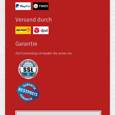
Versand durch
Garantie
Auf Casinoshop.ch kaufen Sie sicher ein.