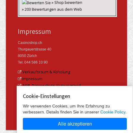
» Shop bewerten
» 203 Bewertungen aus dem Web
Impressum
Casinoshop.ch
Thurgauerstrasse 40
8050 Zürich
Tel. 044 586 10 90
Verkaufsraum & Abholung
Impressum
AGB, Datenschutz, Nutzungsbed.
Cookie-Einstellungen
© 2004-2026 Casinoshop.ch & Swisspokershop.com Alle
Wir verwenden Cookies, um Ihre Erfahrung zu
Angaben ohne Gewähr. Produkte können von den
verbessern. Details finden Sie in unserer
Cookie Policy
.
publizierten Bildern abweichen.
Alle akzeptieren