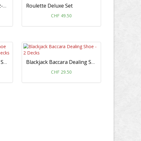
Roulette-Set in edlem Holz-Koffer
Roulette Deluxe Set
CHF 49.50
Blackjack Baccara Dealing Shoe Kartenschlitten aus Holz für 4 Decks
Blackjack Baccara Dealing Shoe - 2 Decks
CHF 29.50