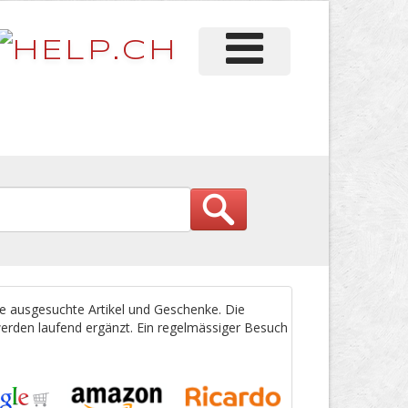
ie ausgesuchte Artikel und Geschenke. Die
rden laufend ergänzt. Ein regelmässiger Besuch