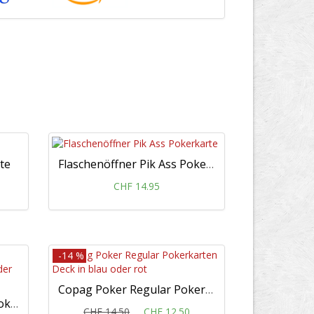
te
Flaschenöffner Pik Ass Pokerkarte
CHF 14.95
-14 %
Copag Poker Regular Pokerkarten Deck in blau oder rot
Royal Kunststoff Plastik Pokerkarten Deck in schwarz oder rot
CHF 14.50
CHF 12.50