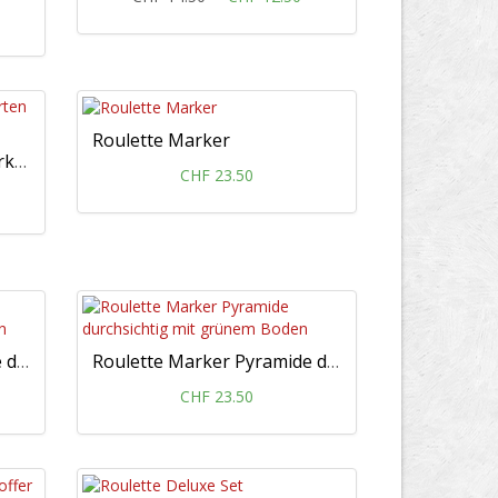
Roulette Marker
Copag Poker Jumbo Pokerkarten Deck in blau oder rot
CHF 23.50
Roulette Marker Pyramide durchsichtig mit braunem Boden
Roulette Marker Pyramide durchsichtig mit grünem Boden
CHF 23.50